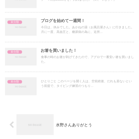
ブログを始めて一週間！
未分類
今日は、休みでした。あかねの湯（お風呂屋さん）に行きました。
月に一度、高血圧と、糖尿病の為に、近所...
お箸を買いました！
未分類
食事の時のお箸が剥げてきたので、アグロで一番安い箸を買いまし
た。
ひとりごと このページを開く人は、空前絶後、だれも居ないとい
未分類
う前提で、タイピング練習のつもり...
水野さんありがとう